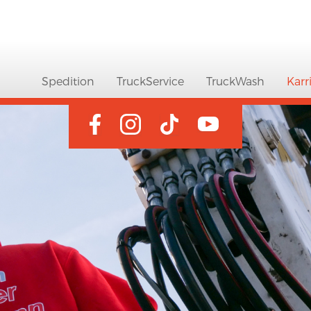
Spedition
TruckService
TruckWash
Karr